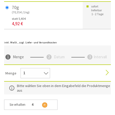
70g
sofort
lieferbar
(70,35 € /1 kg)
1 - 2 Tage
statt 5,40 €
4,92 €
inkl. MwSt., zzgl. Liefer- und Versandkosten
Menge
Datum
Intervall
Menge
Bitte wählen Sie oben in dem Eingabefeld die Produktmenge
aus
Sie erhalten
4