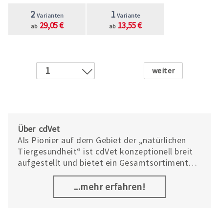
2
1
Varianten
Variante
29,05 €
13,55 €
ab
ab
Weiter
1
2
3
4
5
Über cdVet
6
Als Pionier auf dem Gebiet der „natürlichen
Tiergesundheit“ ist cdVet konzeptionell breit
7
aufgestellt und bietet ein Gesamtsortiment
für Hunde, Katzen und Pferde. Sie können Ihr
Tier ernährungsbedingt in den Bereichen der
...mehr erfahren!
Mineralstoffversorgung, der Zahngesundheit,
des Gelenkschutzes und der Darmreinigung
und -Entgiftung unterstützen. Ein besonders