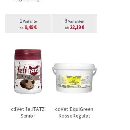
1
3
Variante
Varianten
9,49 €
22,19 €
ab
ab
cdVet feliTATZ
cdVet EquiGreen
Senior
RosseRegulat