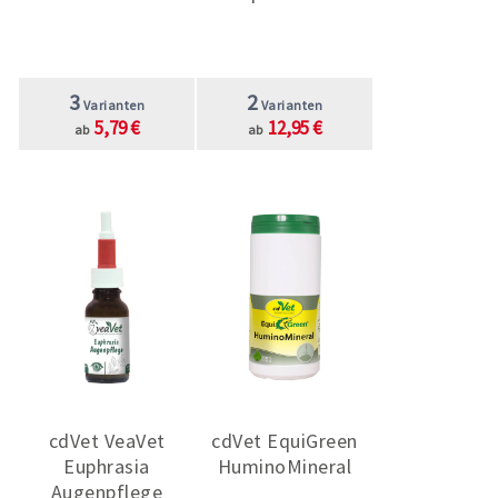
3
2
Varianten
Varianten
5,79 €
12,95 €
ab
ab
cdVet VeaVet
cdVet EquiGreen
Euphrasia
HuminoMineral
Augenpflege