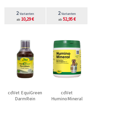
2
2
Varianten
Varianten
10,29 €
52,95 €
ab
ab
cdVet EquiGreen
cdVet
DarmRein
HuminoMineral