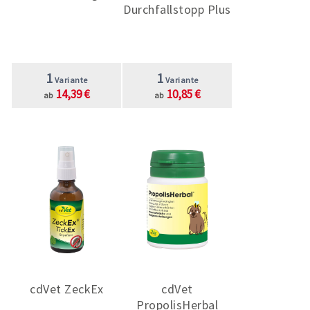
Durchfallstopp Plus
effektiv unterstützt.
1
1
Variante
Variante
14,39 €
10,85 €
ab
ab
cdVet ZeckEx
cdVet
PropolisHerbal