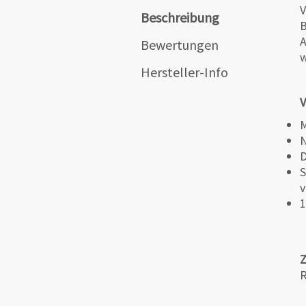
V
Beschreibung
B
A
Bewertungen
w
Hersteller-Info
V
M
N
D
S
v
1
R