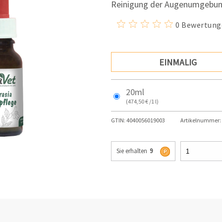
Reinigung der Augenumgebun
0 Bewertung
EINMALIG
20ml
(474,50 € /1 l)
GTIN:
4040056019003
Artikelnummer:
Sie erhalten
9