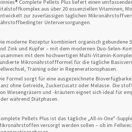
innies® Complete Pellets Plus liefert einen umfassend
italstoffkomplex aus über 20 essenziellen Vitaminen, M
ntwickelt zur zuverlässigen täglichen Mikronährstoffv
ährstoffbedingter Unterversorgungen.
ie moderne Rezeptur kombiniert organisch gebundene S
nd Zink und Kupfer – mit dem modernen Duo-Selen-Komp
usammen mit dem hochwertigen Multi-Vitamin-Komplex 
undierte Mikronährstoffformel für die tägliche Basisve
ellwechsel, Training oder in Regenerationsphasen.
ie Formel sorgt für eine ausgezeichnete Bioverfügbarke
anz ohne Getreide, Zuckerzusatz oder Melasse. Die stof
on Wiesengräsern und -kräutern eignet sich ideal für emp
der während Diätphasen.
omplete Pellets Plus ist das tägliche „All-in-One"-Supple
ikronährstoffen versorgt werden sollen – ob im Fellwechs
egenerationsphasen.