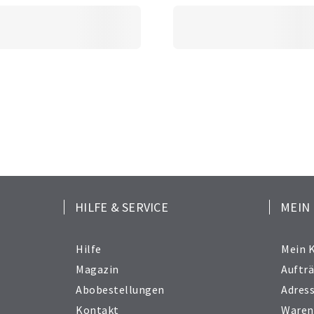
HILFE & SERVICE
MEIN
Hilfe
Mein 
Magazin
Auftr
Abobestellungen
Adres
Kontakt
Waren