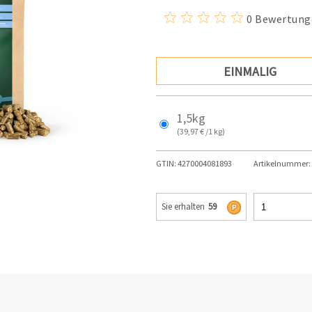
0 Bewertung
EINMALIG
1,5kg
(39,97 € /1 kg)
GTIN:
4270004081893
Artikelnummer:
Sie erhalten
59