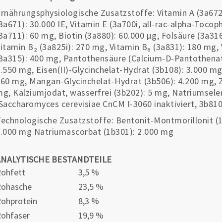
rnährungsphysiologische Zusatzstoffe: Vitamin A (3a672a
3a671): 30.000 IE, Vitamin E (3a700i, all-rac-alpha-Tocop
3a711): 60 mg, Biotin (3a880): 60.000 µg, Folsäure (3a31
itamin B₂ (3a825i): 270 mg, Vitamin B₆ (3a831): 180 mg,
3a315): 400 mg, Pantothensäure (Calcium-D-Pantothenat,
.550 mg, Eisen(II)-Glycinchelat-Hydrat (3b108): 3.000 mg
60 mg, Mangan-Glycinchelat-Hydrat (3b506): 4.200 mg, Z
g, Kalziumjodat, wasserfrei (3b202): 5 mg, Natriumselen
Saccharomyces cerevisiae CnCM I-3060 inaktiviert, 3b810
echnologische Zusatzstoffe: Bentonit-Montmorillonit (1
.000 mg Natriumascorbat (1b301): 2.000 mg
ANALYTISCHE BESTANDTEILE
ohfett
3,5 %
Rohasche
23,5 %
ohprotein
8,3 %
ohfaser
19,9 %