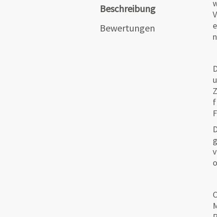
w
Beschreibung
V
e
Bewertungen
n
D
u
Z
f
F
D
g
v
o
C
M
R