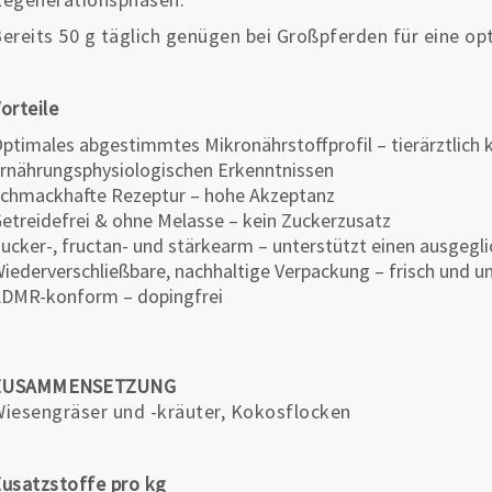
ereits 50 g täglich genügen bei Großpferden für eine o
orteile
ptimales abgestimmtes Mikronährstoffprofil – tierärztlich k
rnährungsphysiologischen Erkenntnissen
chmackhafte Rezeptur – hohe Akzeptanz
etreidefrei & ohne Melasse – kein Zuckerzusatz
ucker-, fructan- und stärkearm – unterstützt einen ausgegl
iederverschließbare, nachhaltige Verpackung – frisch und u
DMR-konform – dopingfrei
ZUSAMMENSETZUNG
iesengräser und -kräuter, Kokosflocken
usatzstoffe pro kg