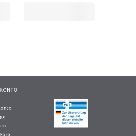
 KONTO
Konto
äge
sen
korb