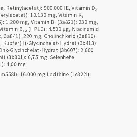
, Retinylacetat): 900.000 IE, Vitamin D₃
herylacetat): 10.130 mg, Vitamin K₃
6): 1.200 mg, Vitamin B₁ (3a821): 230 mg,
 Vitamin B₁₂ (HPLC): 4.500 µg, Niacinamid
 3a841): 220 mg, Cholinchlorid (3a890):
, Kupfer(II)-Glycinchelat-Hydrat (3b413):
ink-Glycinchelat-Hydrat (3b607): 2.600
it (3b801): 6,75 mg, Selenhefe
i): 4,00 mg
m558i): 16.000 mg Lecithine (1c322i):