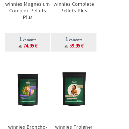
winnies Magnesium
winnies Complete
Complex Pellets
Pellets Plus
Plus
1
1
Variante
Variante
74,95 €
59,95 €
ab
ab
winnies Broncho-
winnies Trojaner