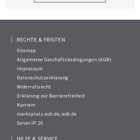
wertvollen Inhaltsstoffe und sichert die
Wirksamkeit der Produkte. Ob für die
Rundumversorgung oder gezielte
Unterstützung – winnies® bieten eine einfache
und leckere Alternative, die dein Pferd liebt.
RECHTE & FRISTEN
Sitemap
Allgemeine Geschäftsbedingungen (AGB)
Impressum
Datenschutzerklärung
Widerrufsrecht
Erklärung zur Barrierefreiheit
Karriere
marktplatz.wdt.de
,
wdt.de
Server IP: 10
HILFE & SERVICE