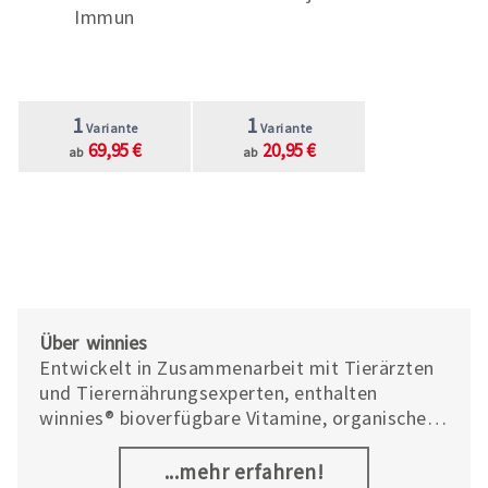
Immun
1
1
Variante
Variante
69,95 €
20,95 €
ab
ab
Über winnies
Entwickelt in Zusammenarbeit mit Tierärzten
und Tierernährungsexperten, enthalten
winnies® bioverfügbare Vitamine, organische
Mineralstoffe und Spurenelemente. Das
schonende Herstellungsverfahren bewahrt die
...mehr erfahren!