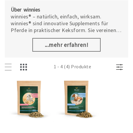
Über winnies
winnies® – natürlich, einfach, wirksam.
winnies® sind innovative Supplements für
Pferde in praktischer Keksform. Sie vereinen
hochwertige Nährstoffe mit einfacher
Handhabung und sorgen dafür, dass dein Pferd
...mehr erfahren!
die tägliche Versorgung als schmackhafte
Belohnung erlebt. Anders als herkömmliche
Pulver oder Flüssigkeiten machen winnies® die
1 - 4 (4) Produkte
Fütterung unkompliziert und angenehm –
direkt aus der Hand.