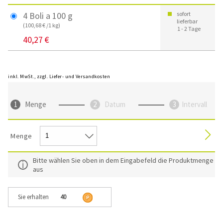
4 Boli a 100 g
sofort
lieferbar
(100,68 € /1 kg)
1 - 2 Tage
40,27 €
inkl. MwSt., zzgl. Liefer- und Versandkosten
Menge
Datum
Intervall
Menge
Bitte wählen Sie oben in dem Eingabefeld die Produktmenge
aus
Sie erhalten
40