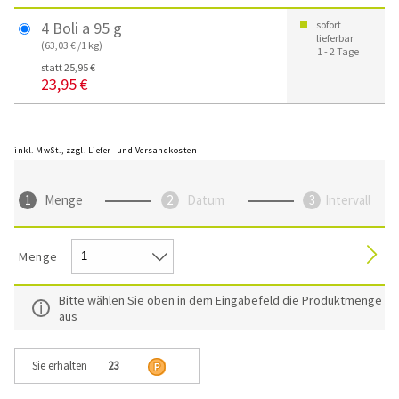
4 Boli a 95 g
sofort
lieferbar
(63,03 € /1 kg)
1 - 2 Tage
statt 25,95 €
23,95 €
inkl. MwSt., zzgl. Liefer- und Versandkosten
Menge
Datum
Intervall
Menge
Bitte wählen Sie oben in dem Eingabefeld die Produktmenge
aus
Sie erhalten
23