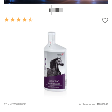
GTIN:
4250531408523
Artikelnummer:
410000042