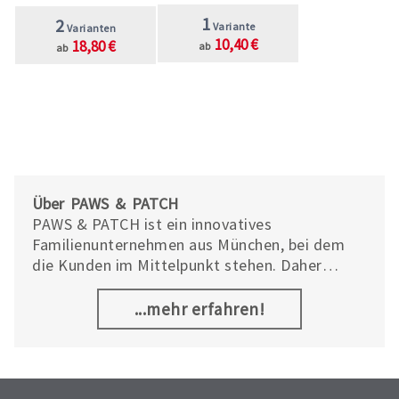
1
2
Variante
Varianten
10,40 €
18,80 €
ab
ab
Über PAWS & PATCH
PAWS & PATCH ist ein innovatives
Familienunternehmen aus München, bei dem
die Kunden im Mittelpunkt stehen. Daher
enthalten alle Produkte verständliche
Anwendungs- und Dosierungshinweise. PAWS &
...mehr erfahren!
PATCH achtet sorgfältig auf die Qualität und
die Herkunft aller Materialien und Rohstoffe
sowie auf eine schonende Verarbeitung. Die
Firma verzichtet auf Füllstoffe und künstliche