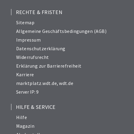
Zusätze. Der Name PAWS & PATCH bedeutet
aus dem Englischen übersetzt "Pfoten &
RECHTE & FRISTEN
Pflaster", angelehnt an das Logo der Firma.
Sitemap
Allgemeine Geschäftsbedingungen (AGB)
Impressum
Datenschutzerklärung
Widerrufsrecht
Erklärung zur Barrierefreiheit
Karriere
marktplatz.wdt.de
,
wdt.de
Server IP: 9
HILFE & SERVICE
Hilfe
Magazin