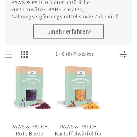
PAWS & PATCH bietet natürliche
Futterzusätze, BARF-Zusätze,
Nahrungsergänzungsmittel sowie Zubehör für
Hunde, Katzen, Kleintiere und Pferde. Die
Produkte unterstützen Haustierbesitzer vor
...mehr erfahren!
allem in den Bereichen Vorsorge und
Nachsorge zu Hause.
1 - 8 (8) Produkte
PAWS & PATCH
PAWS & PATCH
Rote Beete
Kartoffelwürfel für