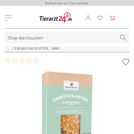
Willkommen auf Tierarzt24.de!
...
/
ERGÄNZUNGSFUTTER
/
BARF