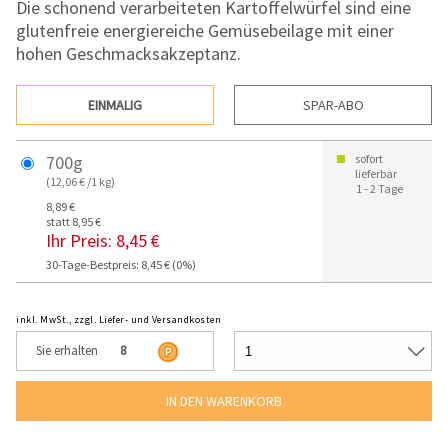
Die schonend verarbeiteten Kartoffelwürfel sind eine
glutenfreie energiereiche Gemüsebeilage mit einer
hohen Geschmacksakzeptanz.
EINMALIG
SPAR-ABO
700g
sofort
lieferbar
(12,06 € /1 kg)
1 - 2 Tage
8,89 €
statt 8,95 €
Ihr Preis:
8,45 €
30-Tage-Bestpreis: 8,45 € (0%)
inkl. MwSt., zzgl. Liefer- und Versandkosten
Sie erhalten
8