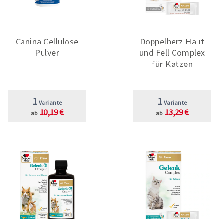
Canina Cellulose
Doppelherz Haut
Pulver
und Fell Complex
für Katzen
1
1
Variante
Variante
10,19 €
13,29 €
ab
ab