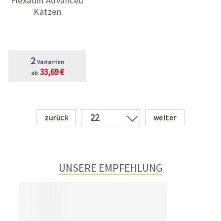
Flexadin Advanced
Katzen
2
Varianten
33,69 €
ab
Zurück
Weiter
22
1
2
3
UNSERE EMPFEHLUNG
4
5
6
7