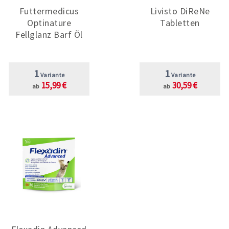
Futtermedicus
Livisto DiReNe
Optinature
Tabletten
Fellglanz Barf Öl
1
1
Variante
Variante
15,99 €
30,59 €
ab
ab