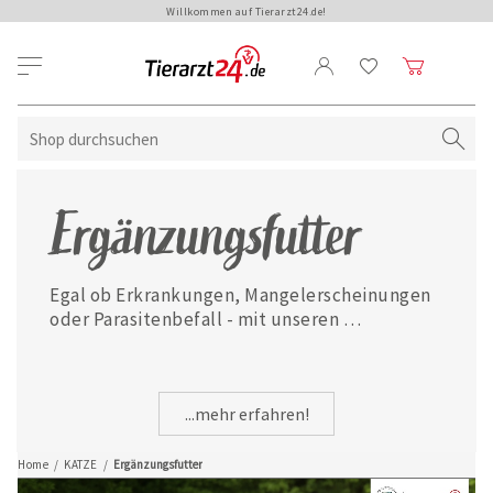
Willkommen auf Tierarzt24.de!
Ergänzungsfutter
Egal ob Erkrankungen, Mangelerscheinungen 
oder Parasitenbefall - mit unseren 
ausgewählten Ergänzungsfuttermitteln ist 
Ihre Katze jederzeit gut versorgt.
...mehr erfahren!
Home
/
KATZE
/
Ergänzungsfutter