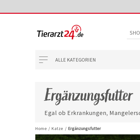
ALLE KATEGORIEN
Ergänzungsfutter
Egal ob Erkrankungen, Mangelersc
mit unseren ausgewählten Ergänzun
jederzeit gut versorgt.
Home
/
Katze
/
Ergänzungsfutter