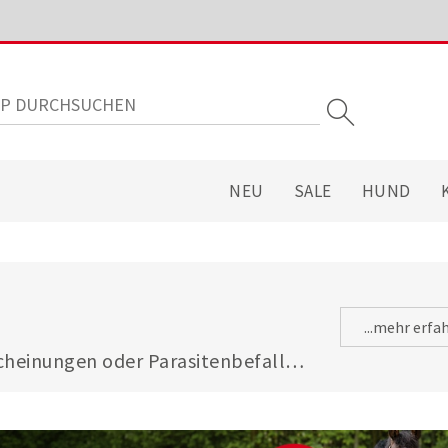
NEU
SALE
HUND
...mehr erfa
heinungen oder Parasitenbefall - 
gsfuttermitteln ist Ihre Katze 