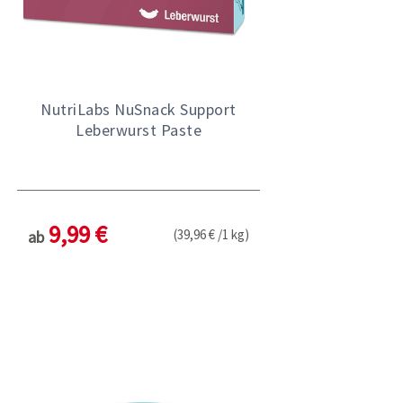
NutriLabs NuSnack Support
Leberwurst Paste
9,99 €
(39,96 € /1 kg)
ab