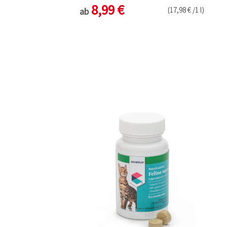
8,99 €
(17,98 € /1 l)
ab