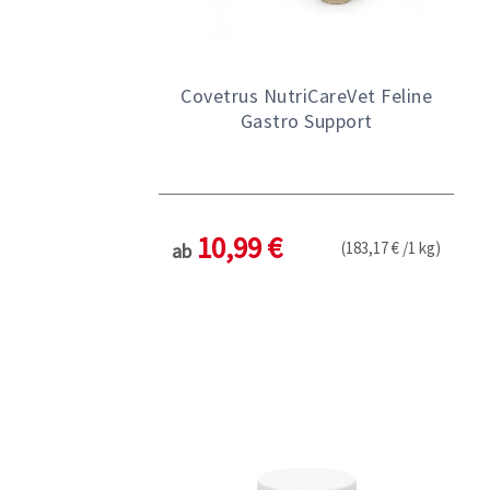
Covetrus NutriCareVet Feline
Gastro Support
10,99 €
(183,17 € /1 kg)
ab