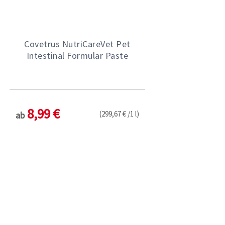
Covetrus NutriCareVet Pet
Intestinal Formular Paste
8,99 €
(299,67 € /1 l)
ab