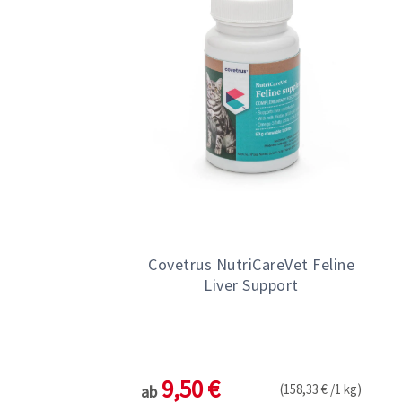
Covetrus NutriCareVet Feline
Liver Support
9,50 €
(158,33 € /1 kg)
ab