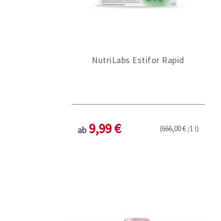
NutriLabs Estifor Rapid
9,99 €
(666,00 € /1 l)
ab