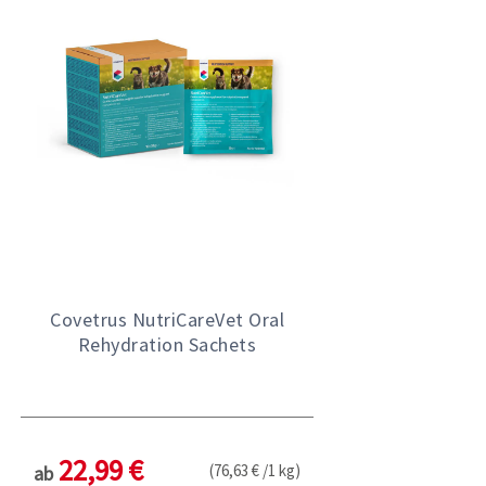
Covetrus NutriCareVet Oral
Rehydration Sachets
22,99 €
(76,63 € /1 kg)
ab