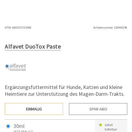
GTIN:
4260215713508
Artikelnummer:
120000246
Alfavet DuoTox Paste
Ergänzungsfuttermittel für Hunde, Katzen und kleine
Heimtiere zur Unterstützung des Magen-Darm-Trakts.
EINMALIG
SPAR-ABO
30ml
sofort
lieferbar
(623,00 € /1 l)