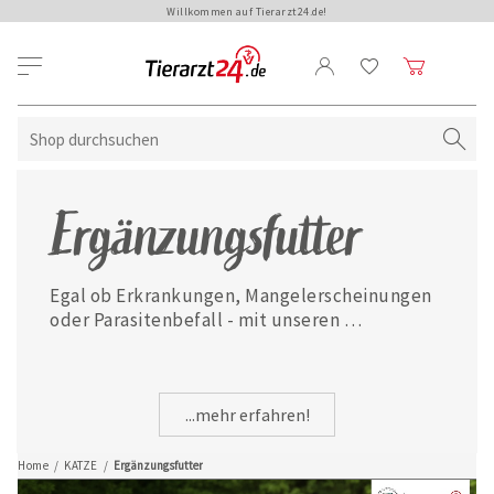
Willkommen auf Tierarzt24.de!
Ergänzungsfutter
Egal ob Erkrankungen, Mangelerscheinungen 
oder Parasitenbefall - mit unseren 
ausgewählten Ergänzungsfuttermitteln ist 
Ihre Katze jederzeit gut versorgt.
...mehr erfahren!
Home
/
KATZE
/
Ergänzungsfutter