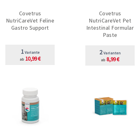
Covetrus
Covetrus
NutriCareVet Feline
NutriCareVet Pet
Gastro Support
Intestinal Formular
Paste
1
2
Variante
Varianten
10,99 €
8,99 €
ab
ab