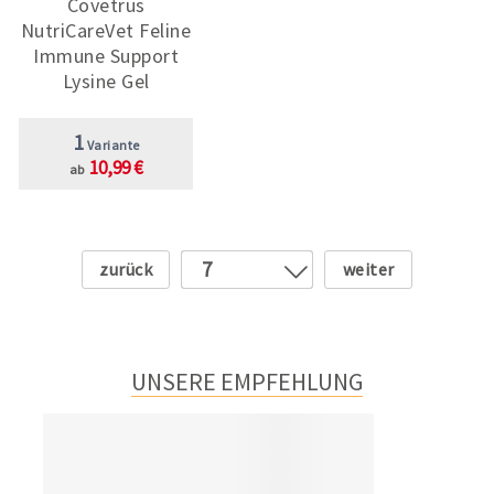
Covetrus
NutriCareVet Feline
Immune Support
Lysine Gel
1
Variante
10,99 €
ab
Zurück
Weiter
7
1
2
3
UNSERE EMPFEHLUNG
4
5
6
8