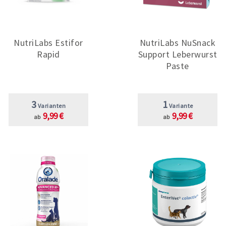
NutriLabs Estifor
NutriLabs NuSnack
Rapid
Support Leberwurst
Paste
3
1
Varianten
Variante
9,99 €
9,99 €
ab
ab