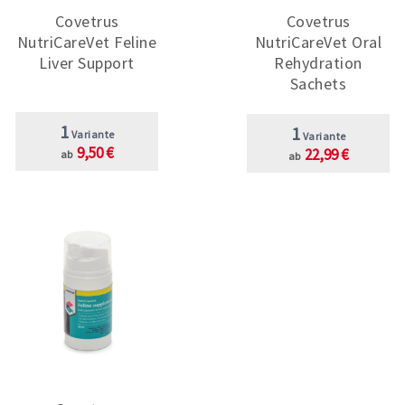
Covetrus
Covetrus
NutriCareVet Feline
NutriCareVet Oral
Liver Support
Rehydration
Sachets
1
1
Variante
Variante
9,50 €
22,99 €
ab
ab