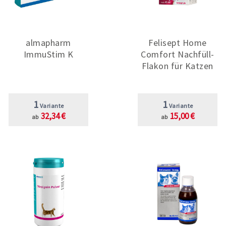
almapharm
Felisept Home
ImmuStim K
Comfort Nachfüll-
Flakon für Katzen
1
1
Variante
Variante
32,34 €
15,00 €
ab
ab