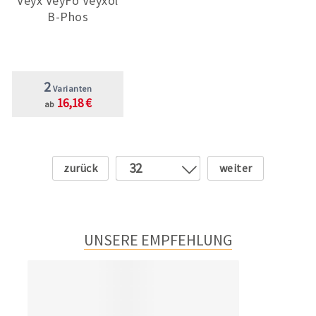
Veyx VeyFo Veyxol
B-Phos
2
Varianten
16,18 €
ab
Zurück
Weiter
32
1
2
3
UNSERE EMPFEHLUNG
4
5
6
7