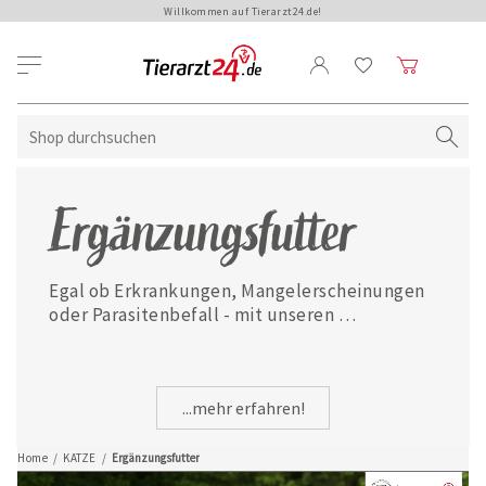
Willkommen auf Tierarzt24.de!
Ergänzungsfutter
Egal ob Erkrankungen, Mangelerscheinungen 
oder Parasitenbefall - mit unseren 
ausgewählten Ergänzungsfuttermitteln ist 
Ihre Katze jederzeit gut versorgt.
...mehr erfahren!
Home
/
KATZE
/
Ergänzungsfutter