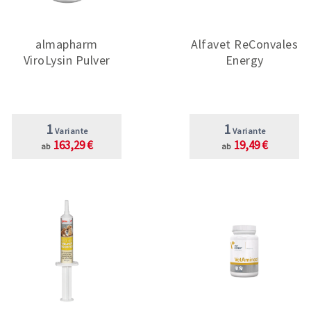
almapharm
Alfavet ReConvales
ViroLysin Pulver
Energy
1
1
Variante
Variante
163,29 €
19,49 €
ab
ab