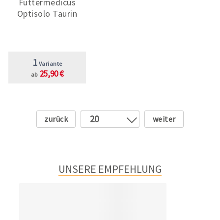
Futtermedicus
Optisolo Taurin
1
Variante
25,90 €
ab
Zurück
Weiter
20
1
2
3
UNSERE EMPFEHLUNG
4
5
6
7