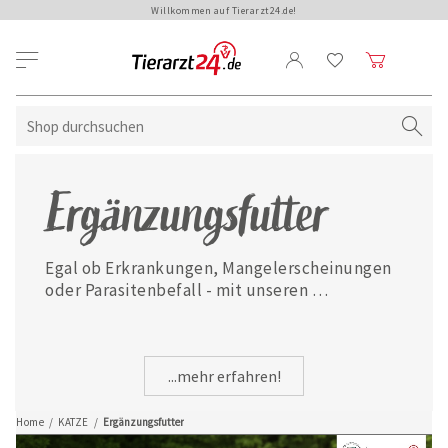
Willkommen auf Tierarzt24.de!
Ergänzungsfutter
Egal ob Erkrankungen, Mangelerscheinungen 
oder Parasitenbefall - mit unseren 
ausgewählten Ergänzungsfuttermitteln ist 
Ihre Katze jederzeit gut versorgt.
...mehr erfahren!
Home
/
KATZE
/
Ergänzungsfutter