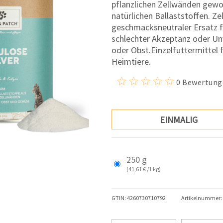
pflanzlichen Zellwänden gewon
natürlichen Ballaststoffen. Zel
geschmacksneutraler Ersatz für
schlechter Akzeptanz oder Un
oder Obst.Einzelfuttermittel 
Heimtiere.
0 Bewertung
EINMALIG
250 g
(41,61 € /1 kg)
GTIN:
4260730710792
Artikelnummer: