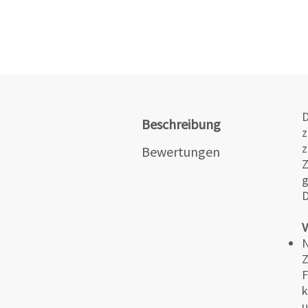
D
Beschreibung
z
z
Bewertungen
Z
g
D
V
Z
F
k
u