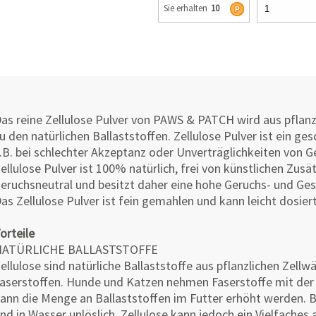
Sie erhalten
10
as reine Zellulose Pulver von PAWS & PATCH wird aus pflanz
u den natürlichen Ballaststoffen. Zellulose Pulver ist ein ge
.B. bei schlechter Akzeptanz oder Unverträglichkeiten vo
ellulose Pulver ist 100% natürlich, frei von künstlichen Zus
eruchsneutral und besitzt daher eine hohe Geruchs- und G
as Zellulose Pulver ist fein gemahlen und kann leicht dosier
orteile
NATÜRLICHE BALLASTSTOFFE
ellulose sind natürliche Ballaststoffe aus pflanzlichen Zell
aserstoffen. Hunde und Katzen nehmen Faserstoffe mit der 
ann die Menge an Ballaststoffen im Futter erhöht werden. Ba
nd in Wasser unlöslich. Zellulose kann jedoch ein Vielfaches