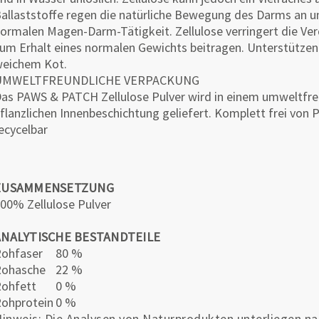
allaststoffe regen die natürliche Bewegung des Darms an un
ormalen Magen-Darm-Tätigkeit. Zellulose verringert die Ve
um Erhalt eines normalen Gewichts beitragen. Unterstützen
eichem Kot.
UMWELTFREUNDLICHE VERPACKUNG
as PAWS & PATCH Zellulose Pulver wird in einem umweltfreu
flanzlichen Innenbeschichtung geliefert. Komplett frei von 
ecycelbar
ZUSAMMENSETZUNG
00% Zellulose Pulver
ANALYTISCHE BESTANDTEILE
ohfaser
80 %
Rohasche
22 %
ohfett
0 %
ohprotein
0 %
inweis: Die Analysen von Naturprodukten unterliegen n