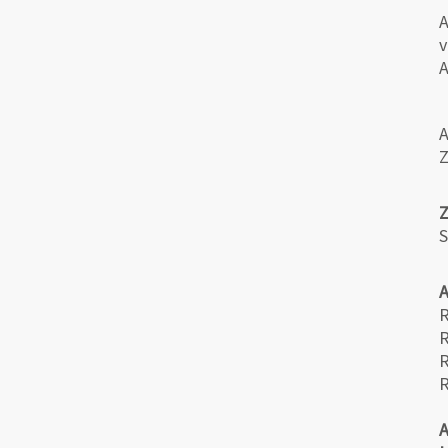
A
v
A
A
Z
S
R
R
R