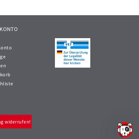
 KONTO
Konto
äge
sen
korb
hliste
ag widerrufen!