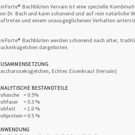
niForte® Bachblüten Vervain ist eine spezielle Kombina
on Dr. Bach und kann schonend und auf rein natürliche 
uftreten und einem unausgeglichenen Verhalten unterst
niForte® Bachblüten werden schonend nach alter, traditi
uckerkügelchen dargeboten.
ZUSAMMENSETZUNG
accharosekügelchen, Echtes Eisenkraut (Vervain)
ANALYTISCHE BESTANDTEILE
Rohasche
< 0.5%
ohfaser
< 0.3 %
ohfett
< 1.0 %
ohprotein
< 0.5 %
ANWENDUNG