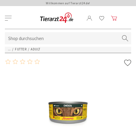
Willkommen auf Tierarzt24.de!
...
/
FUTTER
/
ADULT