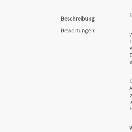
E
Beschreibung
Bewertungen
W
D
K
E
D
A
b
a
E
V