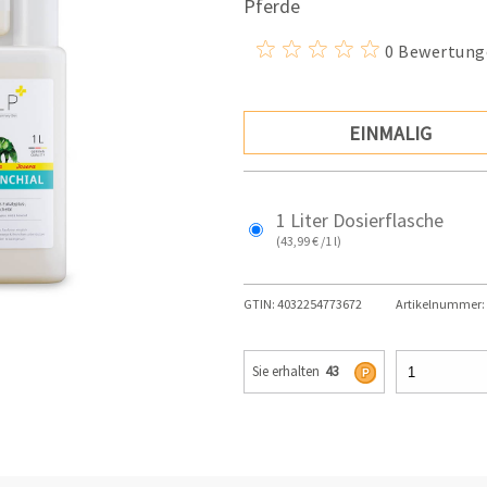
Pferde
0 Bewertung
EINMALIG
1 Liter Dosierflasche
(43,99 € /1 l)
GTIN:
4032254773672
Artikelnummer:
Sie erhalten
43