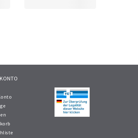
 KONTO
Konto
äge
sen
korb
hliste