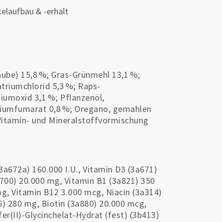
kelaufbau & -erhalt
aube) 15,8 %; Gras-Grünmehl 13,1 %;
triumchlorid 5,3 %; Raps-
iumoxid 3,1 %; Pflanzenöl,
iumfumarat 0,8 %; Oregano, gemahlen
 Vitamin- und Mineralstoffvormischung
3a672a) 160.000 I.U., Vitamin D3 (3a671)
3a700) 20.000 mg, Vitamin B1 (3a821) 350
g, Vitamin B12 3.000 mcg, Niacin (3a314)
6) 280 mg, Biotin (3a880) 20.000 mcg,
r(II)-Glycinchelat-Hydrat (fest) (3b413)