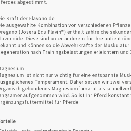
Pferdes abgestimmt.
ie Kraft der Flavonoide
ie ausgewählte Kombination von verschiedenen Pflanze
regano (Josera EquiFlavin®) enthält zahlreiche sekundär
lavonoide. Diese sind unter anderem für ihre antientzün
ekannt und können so die Abwehrkräfte der Muskulatur u
egeneration nach Trainingsbelastungen erleichtern und 
Magnesium
agnesium ist nicht nur wichtig für eine entspannte Musk
usgeglichenes Temperament. Daher setzen wir zwei ver
rganisch gebundenes Magnesiumfumarat als schnellver
angsamer aufgenommen wird. So ist Ihr Pferd konstant 
rgänzungsfuttermittel für Pferde
orteile
etreide-, soja- und melassefreie Rezeptur