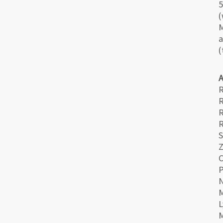
5
(
M
a
(
R
R
R
S
Z
C
N
L
M