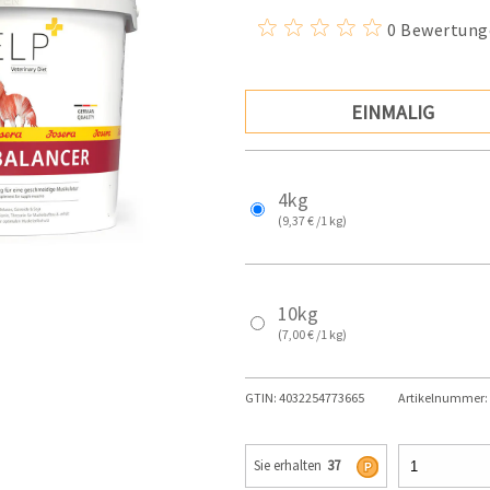
0 Bewertung
EINMALIG
4kg
(9,37 € /1 kg)
10kg
(7,00 € /1 kg)
GTIN:
4032254773665
Artikelnummer:
Sie erhalten
37