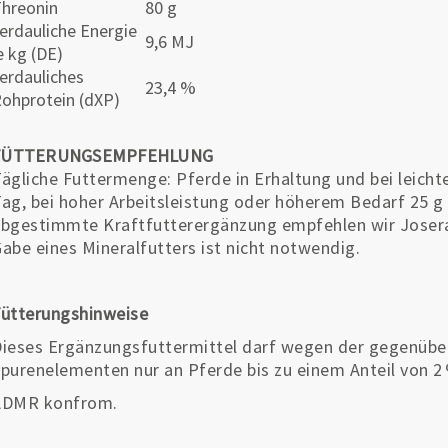
hreonin
80 g
erdauliche Energie
9,6 MJ
e kg (DE)
erdauliches
23,4 %
ohprotein (dXP)
FÜTTERUNGSEMPFEHLUNG
ägliche Futtermenge: Pferde in Erhaltung und bei leicht
ag, bei hoher Arbeitsleistung oder höherem Bedarf 25 g
bgestimmte Kraftfutterergänzung empfehlen wir Josera 
abe eines Mineralfutters ist nicht notwendig.
ütterungshinweise
ieses Ergänzungsfuttermittel darf wegen der gegenüber
purenelementen nur an Pferde bis zu einem Anteil von 2
ADMR konfrom.