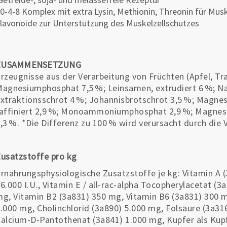
0-4-8 Komplex mit extra Lysin, Methionin, Threonin für Mus
lavonoide zur Unterstützung des Muskelzellschutzes
ZUSAMMENSETZUNG
rzeugnisse aus der Verarbeitung von Früchten (Apfel, Tr
agnesiumphosphat 7,5 %; Leinsamen, extrudiert 6 %; Na
xtraktionsschrot 4 %; Johannisbrotschrot 3,5 %; Magnes
affiniert 2,9 %; Monoammoniumphosphat 2,9 %; Magnes
,3 %. *Die Differenz zu 100 % wird verursacht durch die
usatzstoffe pro kg
rnährungsphysiologische Zusatzstoffe je kg: Vitamin A (
6.000 I.U., Vitamin E / all-rac-alpha Tocopherylacetat (
g, Vitamin B2 (3a831) 350 mg, Vitamin B6 (3a831) 300 m
.000 mg, Cholinchlorid (3a890) 5.000 mg, Folsäure (3a31
alcium-D-Pantothenat (3a841) 1.000 mg, Kupfer als Kupfe