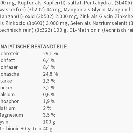
00 mg, Kupfer als Kupfer(II)-sulfat-Pentahydrat (3b405)
wasserfrei) (3b202) 44 mg, Mangan als Glycin-Manganch
angan(II)-oxid (3b502) 2.000 mg, Zink als Glycin-Zinkche
ls Zinkoxid (3b603) 3.000 mg, Selen als Natriumselenit 
technisch rein) (3c322) 100 g, DL-Methionin (technisch re
ANALYTISCHE BESTANDTEILE
ohrotein
29,1 %
ohfett
6,4 %
ohfaser
8,4 %
Rohasche
24,8 %
tärke
1,3 %
ucker
3,2 %
alcium
0,6 %
Phosphor
1,9 %
atrium
2 %
Magnesium
3,5 %
ysin
100 g
ethionin + Cystein
40 g