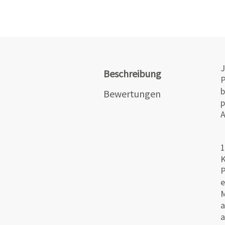
J
Beschreibung
P
b
Bewertungen
p
A
K
P
e
M
a
a