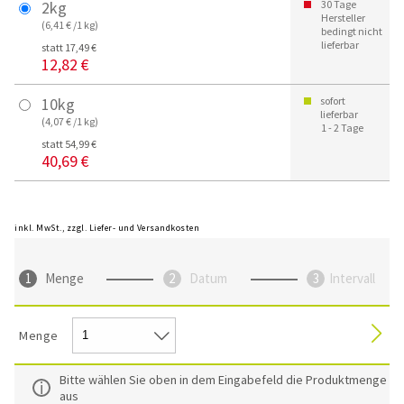
2kg
30 Tage
Hersteller
(6,41 € /1 kg)
bedingt nicht
lieferbar
statt 17,49 €
12,82 €
10kg
sofort
lieferbar
(4,07 € /1 kg)
1 - 2 Tage
statt 54,99 €
40,69 €
inkl. MwSt., zzgl. Liefer- und Versandkosten
Menge
Datum
Intervall
Menge
Bitte wählen Sie oben in dem Eingabefeld die Produktmenge
aus