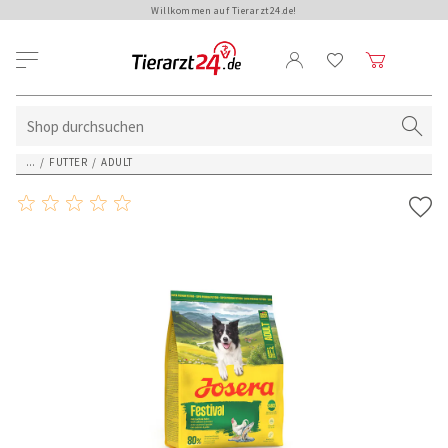
Willkommen auf Tierarzt24.de!
...
/
FUTTER
/
ADULT