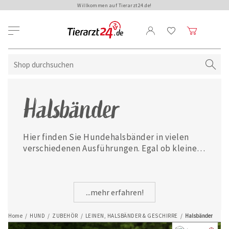
Willkommen auf Tierarzt24.de!
Halsbänder
Hier finden Sie Hundehalsbänder in vielen 
verschiedenen Ausführungen. Egal ob kleine 
oder große Hunderasse - hier werden Sie 
fündig!
...mehr erfahren!
Home
/
HUND
/
ZUBEHÖR
/
LEINEN, HALSBÄNDER & GESCHIRRE
/
Halsbänder