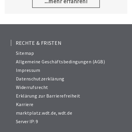
herzustellen.
...mehr erfahren!
10
11
12
13
14
RECHTE & FRISTEN
15
Sitemap
16
Allgemeine Geschäftsbedingungen (AGB)
17
Impressum
18
Datenschutzerklärung
19
Widerrufsrecht
20
21
Erklärung zur Barrierefreiheit
Karriere
marktplatz.wdt.de
,
wdt.de
Server IP: 9