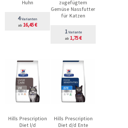
Huhn
zugefügtem
Gemüse Nassfutter
für Katzen
4
Varianten
16,45 €
ab
1
Variante
1,75 €
ab
Hills Prescription
Hills Prescription
Diet l/d
Diet d/d Ente