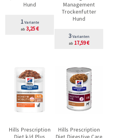
Hund
Management
Trockenfutter
Hund
1
Variante
3,25 €
ab
3
Varianten
17,59 €
ab
Hills Prescription
Hills Prescription
Diet k/d Plus
Diet Digestive Care