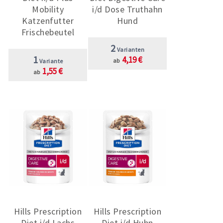
Mobility
i/d Dose Truthahn
Katzenfutter
Hund
Frischebeutel
2
Varianten
1
4,19 €
ab
Variante
1,55 €
ab
Hills Prescription
Hills Prescription
Diet i/d Lachs
Diet i/d Huhn