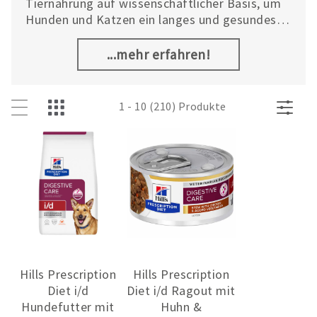
Tiernahrung auf wissenschaftlicher Basis, um
Hunden und Katzen ein langes und gesundes
Leben zu ermöglichen. Das umfangreiche
Sortiment des globalen Marktführers im
...mehr erfahren!
Bereich Tierernährung umfasst drei
Produktlinien: Hill’s Prescription Diet™, Hill’s
Science Plan™ und gesunde Snacks.
1 - 10 (210) Produkte
Hills Prescription
Hills Prescription
Diet i/d
Diet i/d Ragout mit
Hundefutter mit
Huhn &