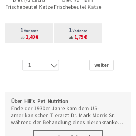
Frischebeutel Katze
Frischebeutel Katze
1
1
Variante
Variante
1,49 €
1,75 €
ab
ab
Weiter
1
2
3
4
5
Über Hill's Pet Nutrition
6
Ende der 1930er Jahre kam dem US-
amerikanischen Tierarzt Dr. Mark Morris Sr.
7
während der Behandlung eines nierenkranken
8
Schäferhundes die Idee, Spezialfutter
9