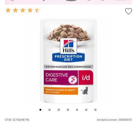
GTIN:
52742040745
Artikelnummer:
359000047