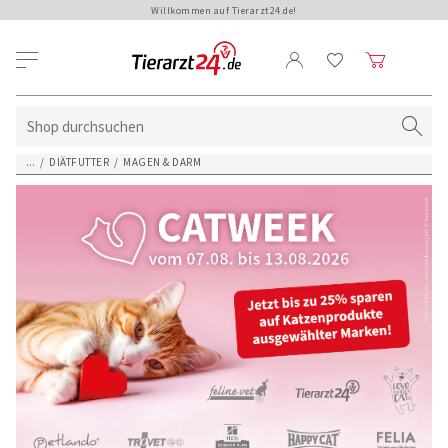
Willkommen auf Tierarzt24.de!
...
/
DIÄTFUTTER
/
MAGEN & DARM