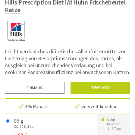
Hills Prescription Diet i/d Huhn Frischebeutel
Katze
Leicht verdauliches diätetisches Alleinfuttermittel zur
Linderung von Resorptionsstörungen des Darms, als
Ausgleich bei unzureichender Verdauung und bei
exokriner Pankreasinsuffizienz bei erwachsenen Katzen.
EINMALIG
SPAR-ABO
4 % Rabatt
jederzeit kündbar
85 g
sofort
lieferbar
(21,00 € /1 kg)
1 - 2 Tage