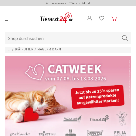
Willkommen auf Tierarzt24.de!
...
/
DIÄTFUTTER
/
MAGEN & DARM