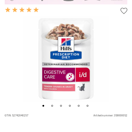
GTIN:
52742040257
Artikelnummer:
359000052