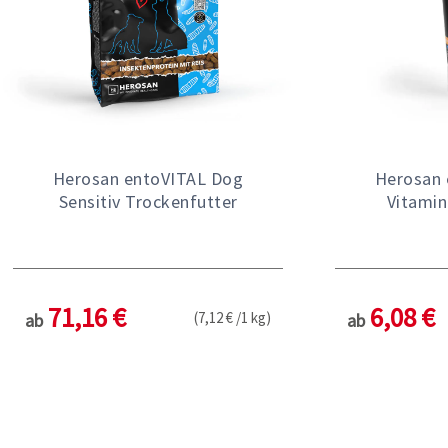
Herosan entoVITAL Dog
Herosan 
Sensitiv Trockenfutter
Vitami
71,16 €
6,08 €
(7,12 € /1 kg)
ab
ab