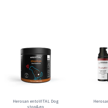
Herosan entoVITAL Dog
Herosa
stop&go