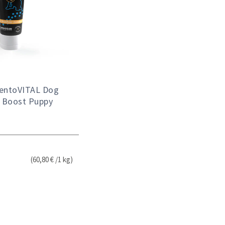
entoVITAL Dog
n Boost Puppy
(60,80 € /1 kg)