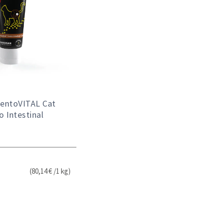
entoVITAL Cat
o Intestinal
(80,14 € /1 kg)