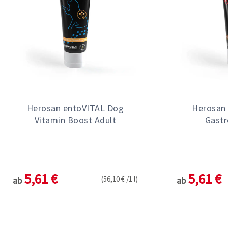
Herosan entoVITAL Dog
Herosan 
Vitamin Boost Adult
Gastr
5,61 €
5,61 €
(56,10 € /1 l)
ab
ab