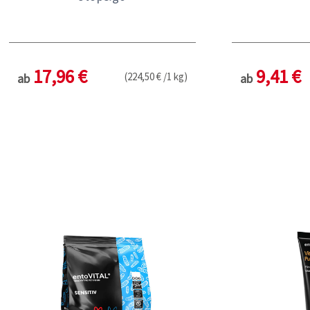
17,96 €
9,41 €
(224,50 € /1 kg)
ab
ab