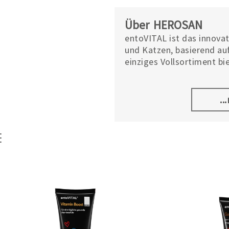
Über HEROSAN
entoVITAL ist das innova
und Katzen, basierend au
einziges Vollsortiment b
und Nassfutter sowie Sna
tierischen Proteinquellen
hervorragende Verträglich
..
Tiere mit Futtermittelunv
entoVITAL steht für Nach
Qualität. Die Verwendung
ökologischen Fußabdruck 
gesunde Tierernährung.