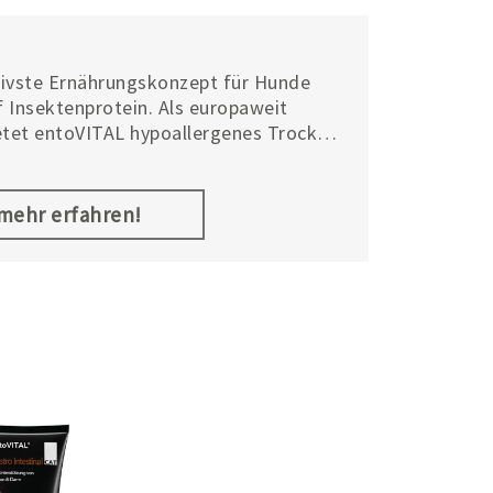
tivste Ernährungskonzept für Hunde
f Insektenprotein. Als europaweit
ietet entoVITAL hypoallergenes Trocken-
cks, frei von Getreide und anderen
. Die Produkte zeichnen sich durch
keit aus und eignen sich besonders für
.mehr erfahren!
erträglichkeiten oder Allergien.
haltigkeit, Tierwohl und höchste
 von Insektenprotein reduziert den
und bietet eine innovative Lösung für