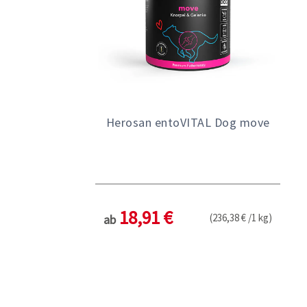
Herosan entoVITAL Dog move
18,91 €
(236,38 € /1 kg)
ab