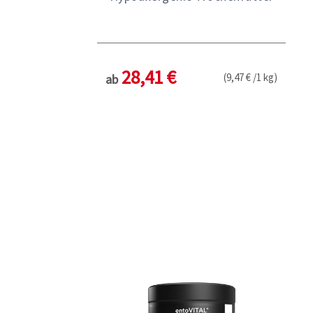
28,41 €
(9,47 € /1 kg)
ab