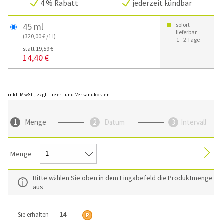
4 % Rabatt
jederzeit kündbar
45 ml
sofort
lieferbar
(320,00 € /1 l)
1 - 2 Tage
statt 19,59 €
14,40 €
inkl. MwSt., zzgl. Liefer- und Versandkosten
Menge
Datum
Intervall
Menge
Bitte wählen Sie oben in dem Eingabefeld die Produktmenge
aus
Sie erhalten
14