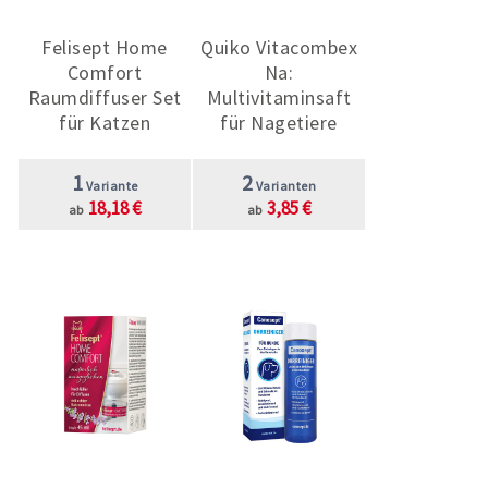
Felisept Home
Quiko Vitacombex
Comfort
Na:
Raumdiffuser Set
Multivitaminsaft
für Katzen
für Nagetiere
1
2
Variante
Varianten
18,18 €
3,85 €
ab
ab