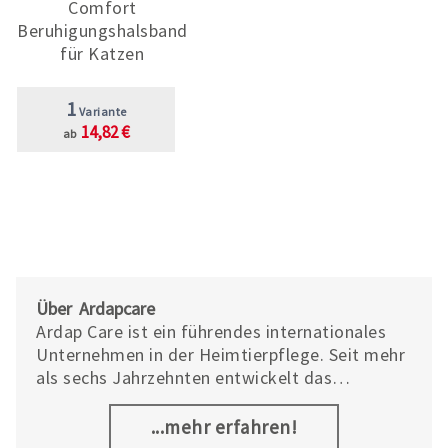
Comfort
Beruhigungshalsband
für Katzen
1
Variante
14,82 €
ab
Über Ardapcare
Ardap Care ist ein führendes internationales
Unternehmen in der Heimtierpflege. Seit mehr
als sechs Jahrzehnten entwickelt das
Unternehmen hochqualitative Produkte für
Mensch und Tier. Ardap Care gehört zu den
...mehr erfahren!
führenden Herstellern in den Bereichen