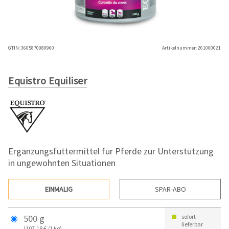
GTIN:
3605870080960
Artikelnummer:
261000021
Equistro Equiliser
Ergänzungsfuttermittel für Pferde zur Unterstützung
in ungewohnten Situationen
EINMALIG
SPAR-ABO
500 g
sofort
lieferbar
(107,18 € /1 kg)