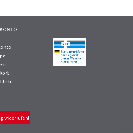
 KONTO
Konto
äge
sen
korb
hliste
ag widerrufen!