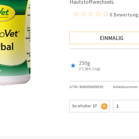
Hautstoffwechsels.
0 Bewertung
EINMALIG
250g
(71,96 € /1 kg)
GTIN:
4040056006393
Artikelnummer:
Sie erhalten
17