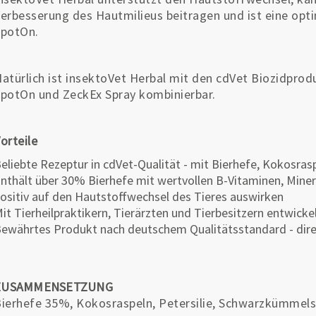
erbesserung des Hautmilieus beitragen und ist eine op
SpotOn.
atürlich ist insektoVet Herbal mit den cdVet Biozidpro
potOn und ZeckEx Spray kombinierbar.
orteile
eliebte Rezeptur in cdVet-Qualität - mit Bierhefe, Kokosr
nthält über 30% Bierhefe mit wertvollen B-Vitaminen, Miner
ositiv auf den Hautstoffwechsel des Tieres auswirken
it Tierheilpraktikern, Tierärzten und Tierbesitzern entwicke
ewährtes Produkt nach deutschem Qualitätsstandard - dire
ZUSAMMENSETZUNG
ierhefe 35%, Kokosraspeln, Petersilie, Schwarzkümmel