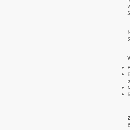
V
N
S
V
B
E
p
M
B
B