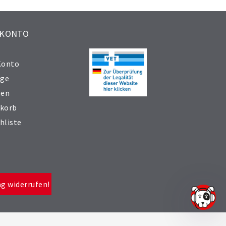
 KONTO
Konto
äge
sen
korb
hliste
ag widerrufen!