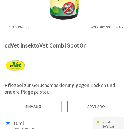
GTIN:
4040056015609
Artikelnummer:
144000061
cdVet insektoVet Combi SpotOn
Pflegeöl zur Geruchsmaskierung gegen Zecken und
andere Plagegeister.
EINMALIG
SPAR-ABO
10ml
sofort
lieferbar
(1549,00 € /1 l)