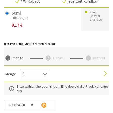
4 % Rabatt
jederzeit kündbar
50ml
sofort
lieferbar
(183,36 € /1 l)
1 - 2 Tage
9,17 €
inkl. MwSt., zzgl. Liefer- und Versandkosten
Menge
Datum
Intervall
Menge
Bitte wählen Sie oben in dem Eingabefeld die Produktmenge
aus
Sie erhalten
9