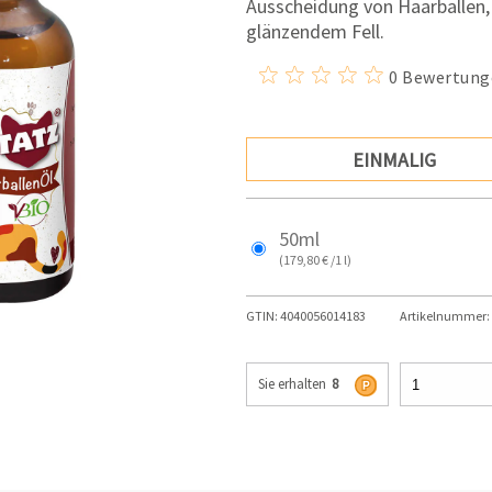
Ausscheidung von Haarballen,
glänzendem Fell.
0 Bewertung
EINMALIG
50ml
(179,80 € /1 l)
GTIN:
4040056014183
Artikelnummer:
Sie erhalten
8