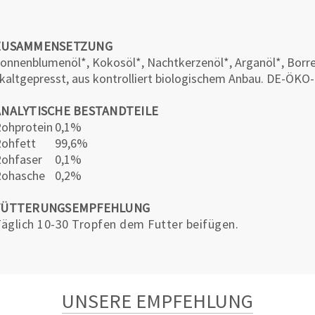
ZUSAMMENSETZUNG
onnenblumenöl*, Kokosöl*, Nachtkerzenöl*, Arganöl*, Borre
kaltgepresst, aus kontrolliert biologischem Anbau. DE-ÖKO
ANALYTISCHE BESTANDTEILE
ohprotein
0,1%
ohfett
99,6%
ohfaser
0,1%
Rohasche
0,2%
FÜTTERUNGSEMPFEHLUNG
äglich 10-30 Tropfen dem Futter beifügen.
UNSERE EMPFEHLUNG