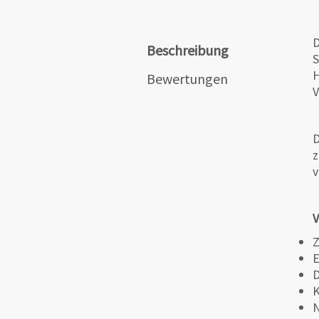
D
Beschreibung
S
H
Bewertungen
V
D
z
v
V
Z
E
D
K
N