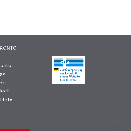
 KONTO
Konto
äge
sen
korb
hliste