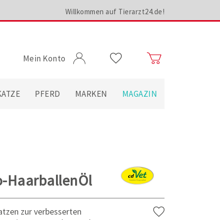
Willkommen auf Tierarzt24.de!
Mein Konto
KATZE
PFERD
MARKEN
MAGAZIN
io-HaarballenÖl
atzen zur verbesserten