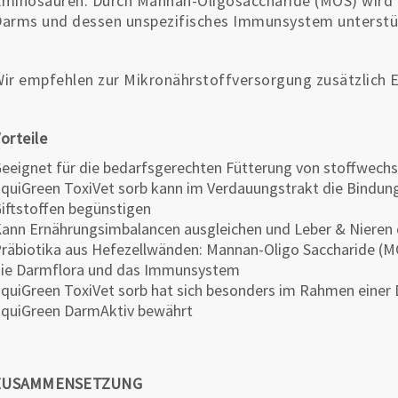
minosäuren. Durch Mannan-Oligosaccharide (MOS) wird d
arms und dessen unspezifisches Immunsystem unterstü
ir empfehlen zur Mikronährstoffversorgung zusätzlich 
orteile
eeignet für die bedarfsgerechten Fütterung von stoffwech
quiGreen ToxiVet sorb kann im Verdauungstrakt die Bindun
iftstoffen begünstigen
ann Ernährungsimbalancen ausgleichen und Leber & Nieren 
räbiotika aus Hefezellwänden: Mannan-Oligo Saccharide (M
ie Darmflora und das Immunsystem
quiGreen ToxiVet sorb hat sich besonders im Rahmen eine
quiGreen DarmAktiv bewährt
ZUSAMMENSETZUNG