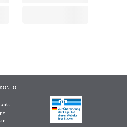
 KONTO
Konto
äge
sen