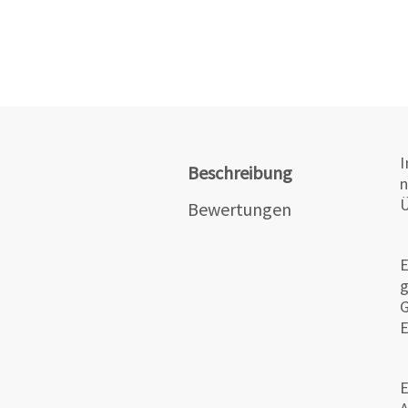
I
Beschreibung
n
Ü
Bewertungen
E
g
G
E
E