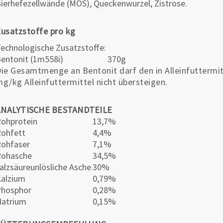
ierhefezellwände (MOS), Queckenwurzel, Zistrose.
usatzstoffe pro kg
echnologische Zusatzstoffe:
entonit (1m558i)
370g
ie Gesamtmenge an Bentonit darf den in Alleinfuttermit
g/kg Alleinfuttermittel nicht übersteigen.
ANALYTISCHE BESTANDTEILE
ohprotein
13,7%
ohfett
4,4%
ohfaser
7,1%
Rohasche
34,5%
alzsäureunlösliche Asche
30%
alzium
0,79%
Phosphor
0,28%
atrium
0,15%