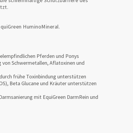
ie schleimhaltige Schutzbarriere des
tzt.
EquiGreen HuminoMineral.
selempfindlichen Pferden und Ponys
g von Schwermetallen, Aflatoxinen und
durch frühe Toxinbindung unterstützen
OS), Beta Glucane und Kräuter unterstützen
r Darmsanierung mit EquiGreen DarmRein und