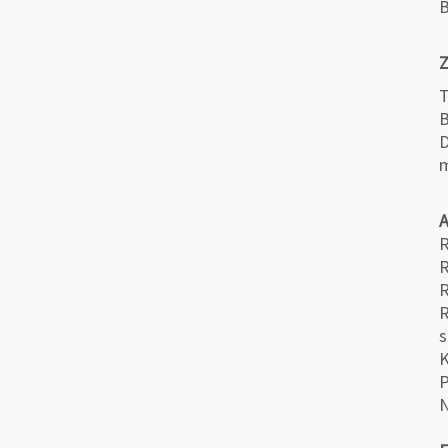
B
Z
T
B
D
m
R
R
R
s
K
N