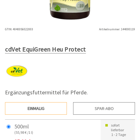
GTIN:
4040056022003
Artikelnummer:
144000119
cdVet EquiGreen Heu Protect
Ergänzungsfuttermittel für Pferde.
EINMALIG
SPAR-ABO
500ml
sofort
lieferbar
(55,98 € /1 l)
1 - 2 Tage