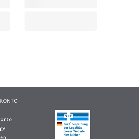
 KONTO
Konto
äge
sen