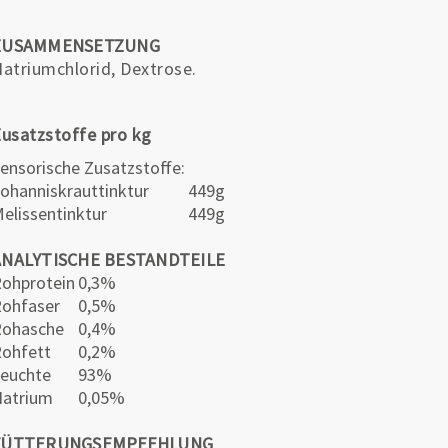
ZUSAMMENSETZUNG
atriumchlorid, Dextrose.
usatzstoffe pro kg
ensorische Zusatzstoffe:
ohanniskrauttinktur
449g
elissentinktur
449g
ANALYTISCHE BESTANDTEILE
ohprotein
0,3%
ohfaser
0,5%
Rohasche
0,4%
ohfett
0,2%
euchte
93%
atrium
0,05%
FÜTTERUNGSEMPFEHLUNG