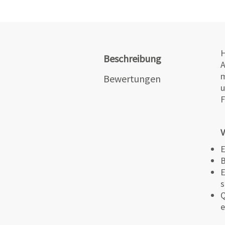
H
Beschreibung
A
m
Bewertungen
u
F
V
E
B
E
s
Q
e