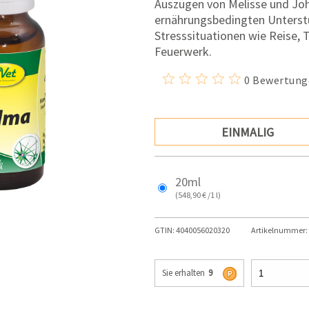
Auszügen von Melisse und Joh
ernährungsbedingten Unterstü
Stresssituationen wie Reise, 
Feuerwerk.
0 Bewertung
EINMALIG
20ml
(548,90 € /1 l)
GTIN:
4040056020320
Artikelnummer:
Sie erhalten
9