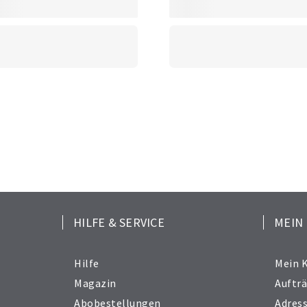
HILFE & SERVICE
MEIN
Hilfe
Mein 
Magazin
Auftr
Abobestellungen
Adres