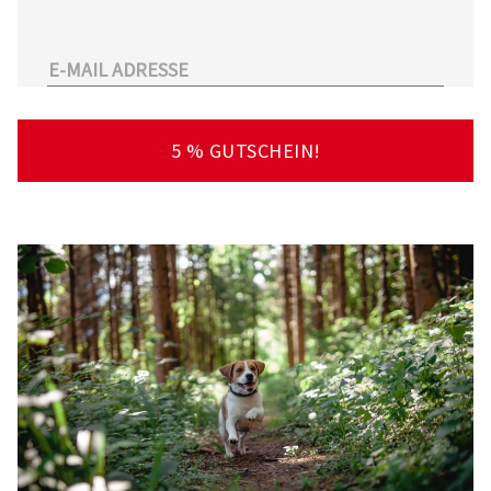
unserem Sortiment.
Überdies arbeitet Tierarzt24.de mit einer
großen Anzahl an Partnertierärzten
zusammen. So kann der Tierhalter schnell und
unkompliziert einen Tierarzt in seiner Nähe
5 % GUTSCHEIN!
finden – deutschlandweit!
Viel Spaß beim Stöbern und Entdecken
wünscht Ihnen Ihr Team von Tierarzt24.de