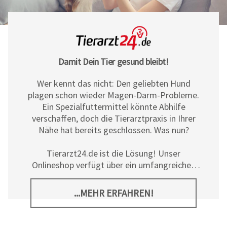
Damit Dein Tier gesund bleibt!
Wer kennt das nicht: Den geliebten Hund
plagen schon wieder Magen-Darm-Probleme.
Ein Spezialfuttermittel könnte Abhilfe
verschaffen, doch die Tierarztpraxis in Ihrer
Nähe hat bereits geschlossen. Was nun?
Tierarzt24.de ist die Lösung! Unser
Onlineshop verfügt über ein umfangreiches
Sortiment an Diät- und
Ergänzungsfuttermitteln, Pflegeprodukten
...MEHR ERFAHREN!
sowie allerlei tierischem Zubehör für Hunde,
Katzen und Pferde. Neben den hochwertigen
Produkten der
Tierarzt24 Marke
bieten wir