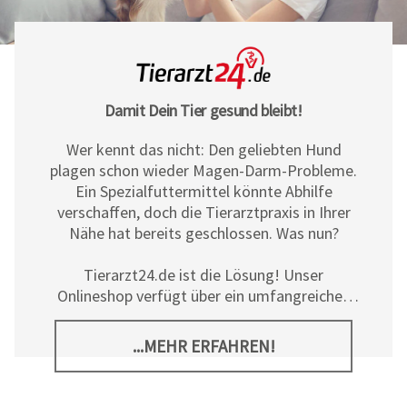
Damit Dein Tier gesund bleibt!
Wer kennt das nicht: Den geliebten Hund
plagen schon wieder Magen-Darm-Probleme.
Ein Spezialfuttermittel könnte Abhilfe
verschaffen, doch die Tierarztpraxis in Ihrer
Nähe hat bereits geschlossen. Was nun?
Tierarzt24.de ist die Lösung! Unser
Onlineshop verfügt über ein umfangreiches
Sortiment an Diät- und
Ergänzungsfuttermitteln, Pflegeprodukten
...MEHR ERFAHREN!
sowie allerlei tierischem Zubehör für Hunde,
Katzen und Pferde. Neben den hochwertigen
Produkten der
Tierarzt24 Marke
bieten wir