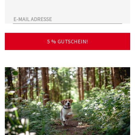
unserem Sortiment.
Überdies arbeitet Tierarzt24.de mit einer
großen Anzahl an Partnertierärzten
zusammen. So kann der Tierhalter schnell und
unkompliziert einen Tierarzt in seiner Nähe
5 % GUTSCHEIN!
finden – deutschlandweit!
Viel Spaß beim Stöbern und Entdecken
wünscht Ihnen Ihr Team von Tierarzt24.de