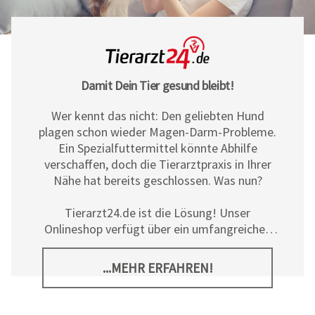
Damit Dein Tier gesund bleibt!
Wer kennt das nicht: Den geliebten Hund
plagen schon wieder Magen-Darm-Probleme.
Ein Spezialfuttermittel könnte Abhilfe
verschaffen, doch die Tierarztpraxis in Ihrer
Nähe hat bereits geschlossen. Was nun?
Tierarzt24.de ist die Lösung! Unser
Onlineshop verfügt über ein umfangreiches
Sortiment an Diät- und
Ergänzungsfuttermitteln, Pflegeprodukten
...MEHR ERFAHREN!
sowie allerlei tierischem Zubehör für Hunde,
Katzen und Pferde. Neben den hochwertigen
Produkten der
Tierarzt24 Marke
bieten wir