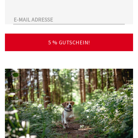
unserem Sortiment.
Überdies arbeitet Tierarzt24.de mit einer
großen Anzahl an Partnertierärzten
zusammen. So kann der Tierhalter schnell und
unkompliziert einen Tierarzt in seiner Nähe
5 % GUTSCHEIN!
finden – deutschlandweit!
Viel Spaß beim Stöbern und Entdecken
wünscht Ihnen Ihr Team von Tierarzt24.de