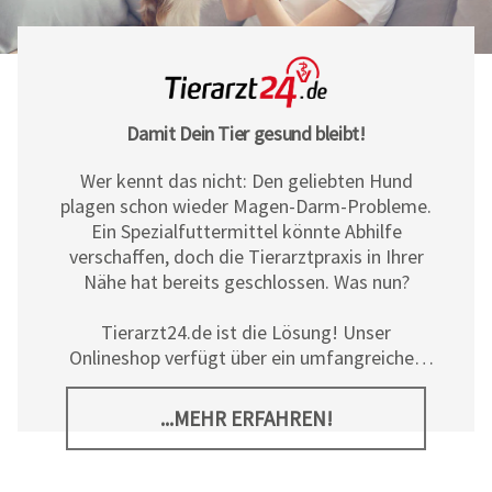
Damit Dein Tier gesund bleibt!
Wer kennt das nicht: Den geliebten Hund
plagen schon wieder Magen-Darm-Probleme.
Ein Spezialfuttermittel könnte Abhilfe
verschaffen, doch die Tierarztpraxis in Ihrer
Nähe hat bereits geschlossen. Was nun?
Tierarzt24.de ist die Lösung! Unser
Onlineshop verfügt über ein umfangreiches
Sortiment an Diät- und
Ergänzungsfuttermitteln, Pflegeprodukten
...MEHR ERFAHREN!
sowie allerlei tierischem Zubehör für Hunde,
Katzen und Pferde. Neben den hochwertigen
Produkten der
Tierarzt24 Marke
bieten wir