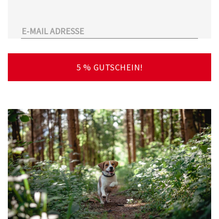
unserem Sortiment.
Überdies arbeitet Tierarzt24.de mit einer
großen Anzahl an Partnertierärzten
zusammen. So kann der Tierhalter schnell und
unkompliziert einen Tierarzt in seiner Nähe
5 % GUTSCHEIN!
finden – deutschlandweit!
Viel Spaß beim Stöbern und Entdecken
wünscht Ihnen Ihr Team von Tierarzt24.de