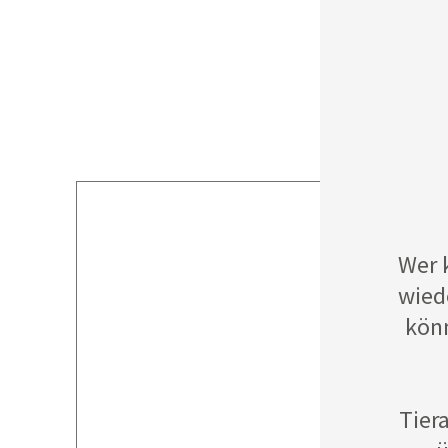
Wer 
wied
könn
Tier