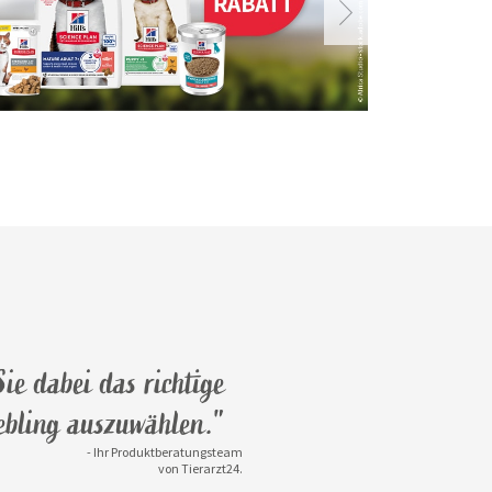
ie dabei das richtige
iebling auszuwählen."
- Ihr Produktberatungsteam
von Tierarzt24.