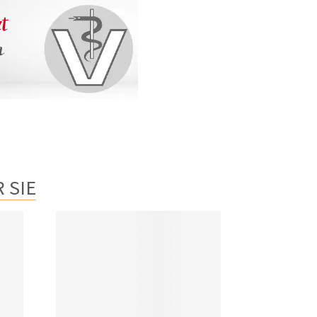
zt
n
 SIE