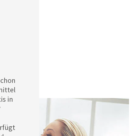
schon
ittel
is in
?
rfügt