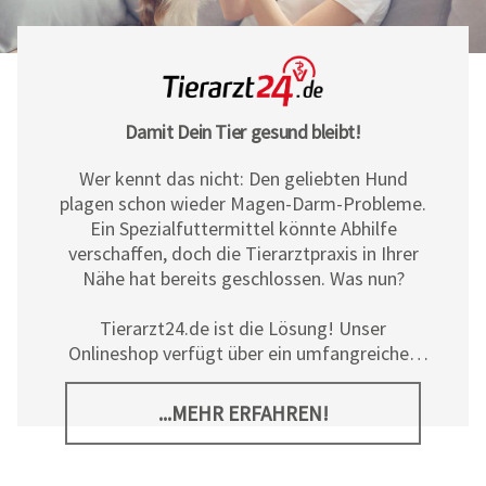
Damit Dein Tier gesund bleibt!
Wer kennt das nicht: Den geliebten Hund
plagen schon wieder Magen-Darm-Probleme.
Ein Spezialfuttermittel könnte Abhilfe
verschaffen, doch die Tierarztpraxis in Ihrer
Nähe hat bereits geschlossen. Was nun?
Tierarzt24.de ist die Lösung! Unser
Onlineshop verfügt über ein umfangreiches
Sortiment an Diät- und
Ergänzungsfuttermitteln, Pflegeprodukten
...MEHR ERFAHREN!
sowie allerlei tierischem Zubehör für Hunde,
Katzen und Pferde. Neben den hochwertigen
Produkten der
Tierarzt24 Marke
bieten wir