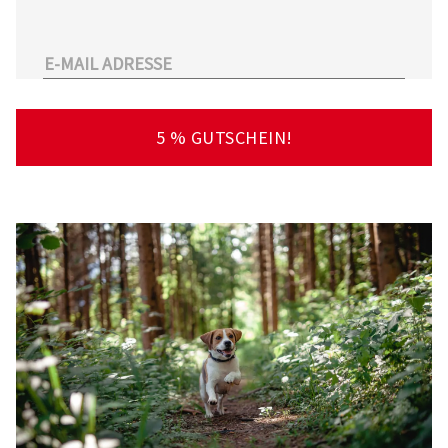
unserem Sortiment.
Überdies arbeitet Tierarzt24.de mit einer
großen Anzahl an Partnertierärzten
zusammen. So kann der Tierhalter schnell und
unkompliziert einen Tierarzt in seiner Nähe
5 % GUTSCHEIN!
finden – deutschlandweit!
Viel Spaß beim Stöbern und Entdecken
wünscht Ihnen Ihr Team von Tierarzt24.de