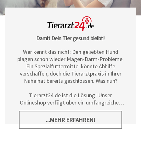
Damit Dein Tier gesund bleibt!
Wer kennt das nicht: Den geliebten Hund
plagen schon wieder Magen-Darm-Probleme.
Ein Spezialfuttermittel könnte Abhilfe
verschaffen, doch die Tierarztpraxis in Ihrer
Nähe hat bereits geschlossen. Was nun?
Tierarzt24.de ist die Lösung! Unser
Onlineshop verfügt über ein umfangreiches
Sortiment an Diät- und
Ergänzungsfuttermitteln, Pflegeprodukten
...MEHR ERFAHREN!
sowie allerlei tierischem Zubehör für Hunde,
Katzen und Pferde. Neben den hochwertigen
Produkten der
Tierarzt24 Marke
bieten wir