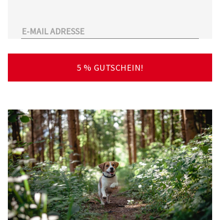
unserem Sortiment.
Überdies arbeitet Tierarzt24.de mit einer
großen Anzahl an Partnertierärzten
zusammen. So kann der Tierhalter schnell und
unkompliziert einen Tierarzt in seiner Nähe
5 % GUTSCHEIN!
finden – deutschlandweit!
Viel Spaß beim Stöbern und Entdecken
wünscht Ihnen Ihr Team von Tierarzt24.de