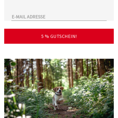
unserem Sortiment.
Überdies arbeitet Tierarzt24.de mit einer
großen Anzahl an Partnertierärzten
zusammen. So kann der Tierhalter schnell und
unkompliziert einen Tierarzt in seiner Nähe
5 % GUTSCHEIN!
finden – deutschlandweit!
Viel Spaß beim Stöbern und Entdecken
wünscht Ihnen Ihr Team von Tierarzt24.de