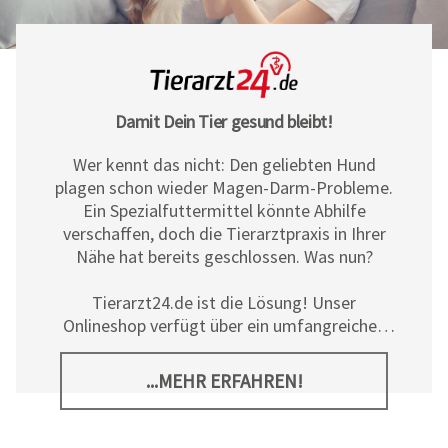
Damit Dein Tier gesund bleibt!
Wer kennt das nicht: Den geliebten Hund
plagen schon wieder Magen-Darm-Probleme.
Ein Spezialfuttermittel könnte Abhilfe
verschaffen, doch die Tierarztpraxis in Ihrer
Nähe hat bereits geschlossen. Was nun?
Tierarzt24.de ist die Lösung! Unser
Onlineshop verfügt über ein umfangreiches
Sortiment an Diät- und
Ergänzungsfuttermitteln, Pflegeprodukten
...MEHR ERFAHREN!
sowie allerlei tierischem Zubehör für Hunde,
Katzen und Pferde. Neben den hochwertigen
Produkten der
Tierarzt24 Marke
bieten wir