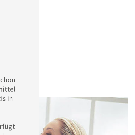
schon
ittel
is in
?
rfügt