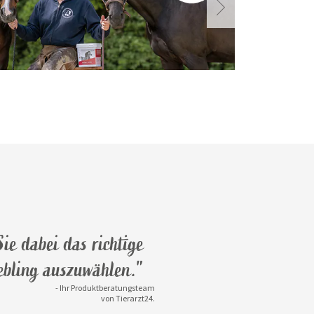
ie dabei das richtige
iebling auszuwählen."
- Ihr Produktberatungsteam
von Tierarzt24.