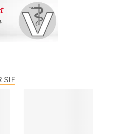
zt
n
 SIE