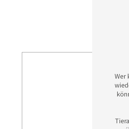
Wer 
wied
könn
Tier