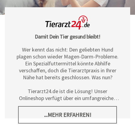
Damit Dein Tier gesund bleibt!
Wer kennt das nicht: Den geliebten Hund
plagen schon wieder Magen-Darm-Probleme.
Ein Spezialfuttermittel könnte Abhilfe
verschaffen, doch die Tierarztpraxis in Ihrer
Nähe hat bereits geschlossen. Was nun?
Tierarzt24.de ist die Lösung! Unser
Onlineshop verfügt über ein umfangreiches
Sortiment an Diät- und
Ergänzungsfuttermitteln, Pflegeprodukten
...MEHR ERFAHREN!
sowie allerlei tierischem Zubehör für Hunde,
Katzen und Pferde. Neben den hochwertigen
Produkten der
Tierarzt24 Marke
bieten wir