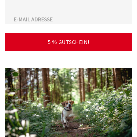
unserem Sortiment.
Überdies arbeitet Tierarzt24.de mit einer
großen Anzahl an Partnertierärzten
zusammen. So kann der Tierhalter schnell und
unkompliziert einen Tierarzt in seiner Nähe
5 % GUTSCHEIN!
finden – deutschlandweit!
Viel Spaß beim Stöbern und Entdecken
wünscht Ihnen Ihr Team von Tierarzt24.de