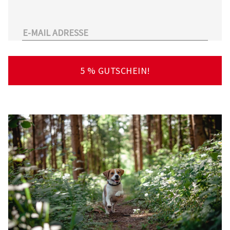
unserem Sortiment.
Überdies arbeitet Tierarzt24.de mit einer
großen Anzahl an Partnertierärzten
zusammen. So kann der Tierhalter schnell und
unkompliziert einen Tierarzt in seiner Nähe
5 % GUTSCHEIN!
finden – deutschlandweit!
Viel Spaß beim Stöbern und Entdecken
wünscht Ihnen Ihr Team von Tierarzt24.de