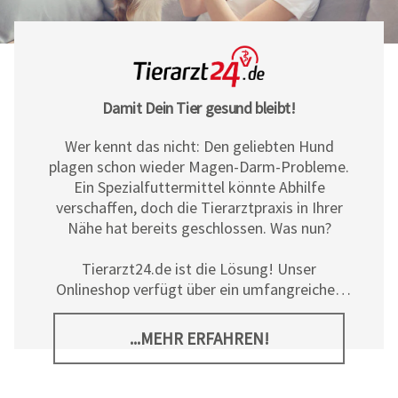
Damit Dein Tier gesund bleibt!
Wer kennt das nicht: Den geliebten Hund
plagen schon wieder Magen-Darm-Probleme.
Ein Spezialfuttermittel könnte Abhilfe
verschaffen, doch die Tierarztpraxis in Ihrer
Nähe hat bereits geschlossen. Was nun?
Tierarzt24.de ist die Lösung! Unser
Onlineshop verfügt über ein umfangreiches
Sortiment an Diät- und
Ergänzungsfuttermitteln, Pflegeprodukten
...MEHR ERFAHREN!
sowie allerlei tierischem Zubehör für Hunde,
Katzen und Pferde. Neben den hochwertigen
Produkten der
Tierarzt24 Marke
bieten wir